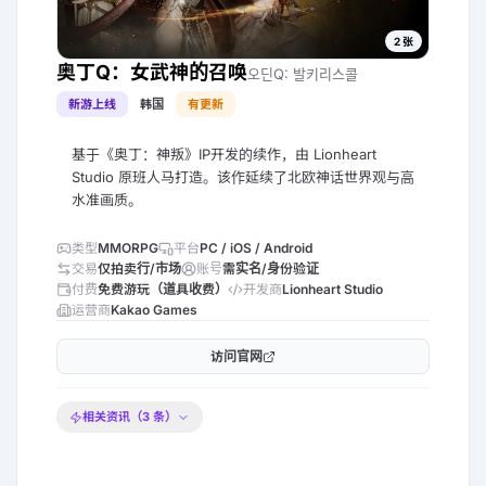
2
张
奥丁Q：女武神的召唤
오딘Q: 발키리스콜
新游上线
韩国
有更新
基于《奥丁：神叛》IP开发的续作，由 Lionheart
Studio 原班人马打造。该作延续了北欧神话世界观与高
水准画质。
类型
MMORPG
平台
PC / iOS / Android
交易
仅拍卖行/市场
账号
需实名/身份验证
付费
免费游玩（道具收费）
开发商
Lionheart Studio
运营商
Kakao Games
访问官网
相关资讯（
3
条）