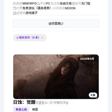
类型
MMORPG
平台
PC
交易
自由交易
账号
无门槛
付费
免费游玩（道具收费）
开发商
NEXON
运营商
游戏橘子
访问官网
相关资讯（
4
条）
2026年9月
5
张
日蚀：觉醒
이클립스: 더 어웨이크닝
新游上线
韩国