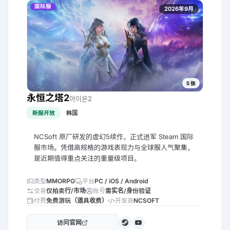
国际服
2026年9月
5
张
永恒之塔2
아이온2
新服开放
韩国
NCSoft 原厂研发的虚幻5续作，正式进军 Steam 国际
服市场。凭借高规格的游戏表现力与全球服人气聚集，
是近期值得重点关注的重量级项目。
类型
MMORPG
平台
PC / iOS / Android
交易
仅拍卖行/市场
账号
需实名/身份验证
付费
免费游玩（道具收费）
开发商
NCSOFT
访问官网