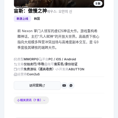
5
张
宙斯：傲慢之神
제우스: 오만의 신
新游上线
韩国
前 Nexon 掌门人领军的虚幻5神话大作。游戏重构希
腊神话，主打“凡人弑神”的开放大世界。高画质下核心
指向大规模多阵营冲突战场与高难度副本交互，是 Q3
季度极其硬核的端跨大作。
类型
MMORPG
平台
PC / iOS / Android
交易
仅拍卖行/市场
账号
需实名/身份验证
付费
免费游玩（道具收费）
开发商
ABUTTON
运营商
Com2uS
访问官网
Ch
相关资讯（
7
条）