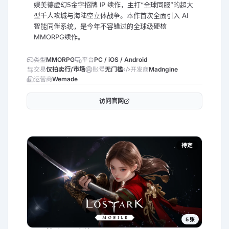
娱美德虚幻5金字招牌 IP 续作，主打“全球同服”的超大
型千人攻城与海陆空立体战争。本作首次全面引入 AI
智能同伴系统，是今年不容错过的全球级硬核
MMORPG续作。
类型
MMORPG
平台
PC / iOS / Android
交易
仅拍卖行/市场
账号
无门槛
开发商
Madngine
运营商
Wemade
访问官网
待定
5
张