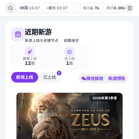
周四
韩国
15:37
美东
02:37
美元
6.76
韩元
0.0047
台币
0.
近期新游
新游上线与关键节点
·
前瞻速览
即将上线
已上线
12
1
款
款
1
即将上线
已上线
微信接收
·
新游预告
2026年第3季度