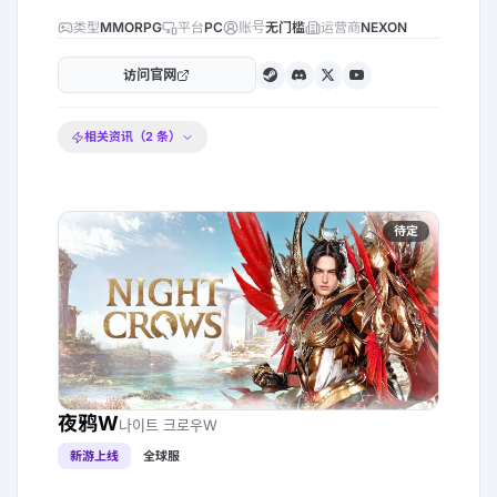
类型
MMORPG
平台
PC
账号
无门槛
运营商
NEXON
访问官网
相关资讯（
2
条）
待定
夜鸦W
나이트 크로우W
新游上线
全球服