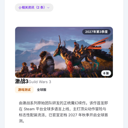
相关资讯（
2
条）
2027年第3季度
6
张
激战3
Guild Wars 3
游戏测试
全球服
由激战系列原始团队研发的正统魔幻续作。该作首发即
在 Steam 平台全球多语言上线，主打顶尖动作冒险与
标志性配装流派，已官宣定档 2027 年秋季开启全球首
测。