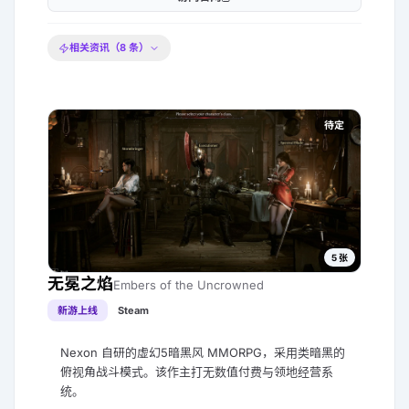
相关资讯（
8
条）
待定
5
张
无冕之焰
Embers of the Uncrowned
新游上线
Steam
Nexon 自研的虚幻5暗黑风 MMORPG，采用类暗黑的
俯视角战斗模式。该作主打无数值付费与领地经营系
统。