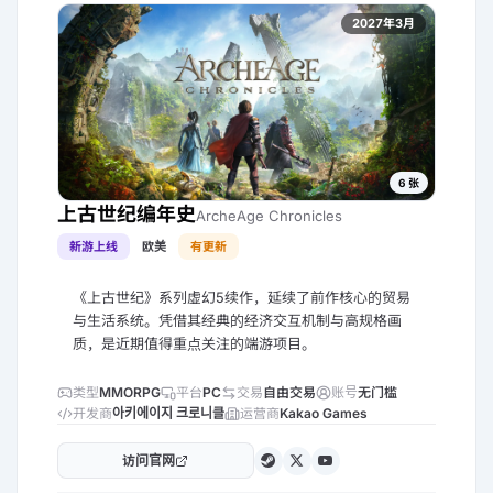
2027年3月
6
张
上古世纪编年史
ArcheAge Chronicles
新游上线
欧美
有更新
《上古世纪》系列虚幻5续作，延续了前作核心的贸易
与生活系统。凭借其经典的经济交互机制与高规格画
质，是近期值得重点关注的端游项目。
类型
MMORPG
平台
PC
交易
自由交易
账号
无门槛
开发商
아키에이지 크로니클
运营商
Kakao Games
访问官网