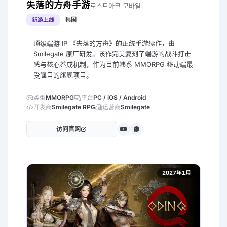
失落的方舟手游
로스트아크 모바일
新游上线
韩国
顶级端游 IP 《失落的方舟》的正统手游续作，由
Smilegate 原厂研发。该作完美复刻了端游的战斗打击
感与核心养成机制，作为目前韩系 MMORPG 移动端最
受瞩目的旗舰项目。
类型
MMORPG
平台
PC / iOS / Android
开发商
Smilegate RPG
运营商
Smilegate
访问官网
Ch
2027年1月