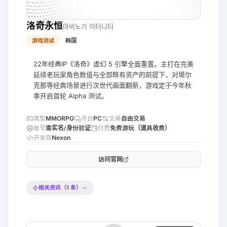
洛奇永恒
마비노기 이터니티
游戏测试
韩国
22年经典IP《洛奇》虚幻 5 引擎全面重置。主打在完美
延续老玩家角色数值与全部既有资产的前提下，对堤尔
克那等经典场景进行次世代画面翻新，游戏定于今年秋
季开启首轮 Alpha 测试。
类型
MMORPG
平台
PC
交易
自由交易
账号
需实名/身份验证
付费
免费游玩（道具收费）
开发商
Nexon
访问官网
相关资讯（
1
条）