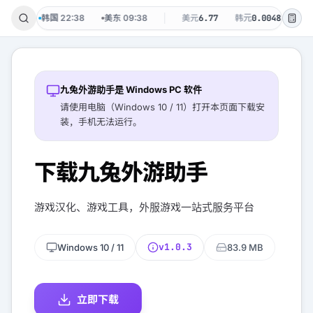
9 周日
韩国
22:38
美东
09:38
美元
6.77
韩元
0.0048
台币
九兔外游助手是 Windows PC 软件
请使用电脑（Windows 10 / 11）打开本页面下载安
装，手机无法运行。
下载九兔外游助手
游戏汉化、游戏工具，外服游戏一站式服务平台
v
1.0.3
Windows 10 / 11
83.9 MB
立即下载