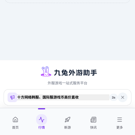
外服游戏一站式服务平台
十方网络韩服、国际服游戏币高价直收
Copyright ©
2026
9to.me · 本站内容仅供参考，不构成投资建议
2
s
商务合作 QQ 2700369884
首页
行情
新游
快讯
更多