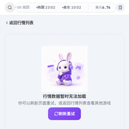
2:02
·
08-06 周四
韩国
23:02
美东
10:02
美元
6.76
韩元
0.
返回行情列表
行情数据暂时无法加载
你可以刷新页面重试，或返回行情列表查看其他游戏
刷新重试