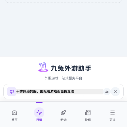
外服游戏一站式服务平台
十方网络韩服、国际服游戏币高价直收
Copyright ©
2026
9to.me · 本站内容仅供参考，不构成投资建议
1
s
商务合作 QQ 2700369884
首页
行情
新游
快讯
更多