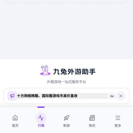
外服游戏一站式服务平台
十方网络韩服、国际服游戏币高价直收
Copyright ©
2026
9to.me · 本站内容仅供参考，不构成投资建议
1
s
商务合作 QQ 2700369884
首页
行情
新游
快讯
更多