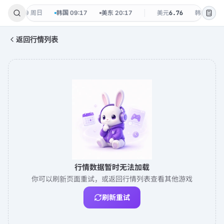
7
·
08-09 周日
韩国
09:17
美东
20:17
美元
6.76
韩元
0.004
返回行情列表
行情数据暂时无法加载
你可以刷新页面重试，或返回行情列表查看其他游戏
刷新重试