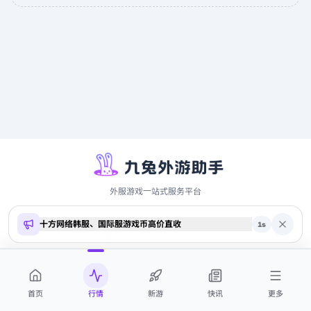
外服游戏一站式服务平台
十方网络韩服、国际服游戏币高价直收
Copyright ©
2026
9to.me · 本站内容仅供参考，不构成投资建议
1
s
商务合作 QQ 2700369884
首页
行情
新游
快讯
更多