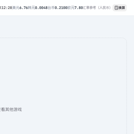
东
12:28
美元
6.76
韩元
0.0048
台币
0.2100
欧元
7.80
汇率参考（人民币）
换算
查看其他游戏