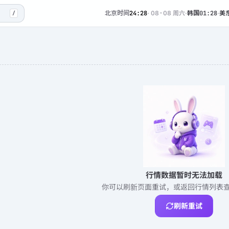
北京时间
24:28
·
08-08 周六
·
韩国
01:28
·
美
/
行情数据暂时无法加载
你可以刷新页面重试，或返回行情列表
刷新重试