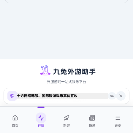
外服游戏一站式服务平台
十方网络韩服、国际服游戏币高价直收
Copyright ©
2026
9to.me · 本站内容仅供参考，不构成投资建议
1
s
商务合作 QQ 2700369884
首页
行情
新游
快讯
更多