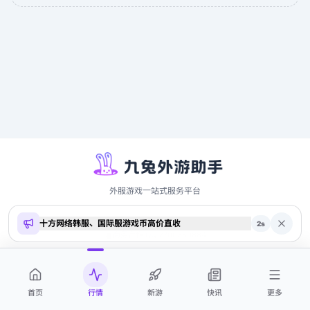
外服游戏一站式服务平台
十方网络韩服、国际服游戏币高价直收
Copyright ©
2026
9to.me · 本站内容仅供参考，不构成投资建议
2
s
商务合作 QQ 2700369884
首页
行情
新游
快讯
更多