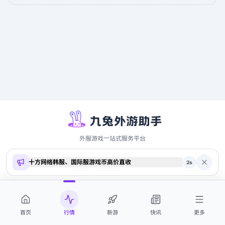
外服游戏一站式服务平台
十方网络韩服、国际服游戏币高价直收
Copyright ©
2026
9to.me · 本站内容仅供参考，不构成投资建议
2
s
商务合作 QQ 2700369884
首页
行情
新游
快讯
更多