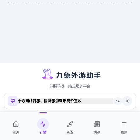
外服游戏一站式服务平台
十方网络韩服、国际服游戏币高价直收
Copyright ©
2026
9to.me · 本站内容仅供参考，不构成投资建议
1
s
商务合作 QQ 2700369884
首页
行情
新游
快讯
更多