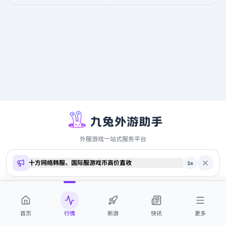
外服游戏一站式服务平台
十方网络韩服、国际服游戏币高价直收
Copyright ©
2026
9to.me · 本站内容仅供参考，不构成投资建议
1
s
商务合作 QQ 2700369884
首页
行情
新游
快讯
更多