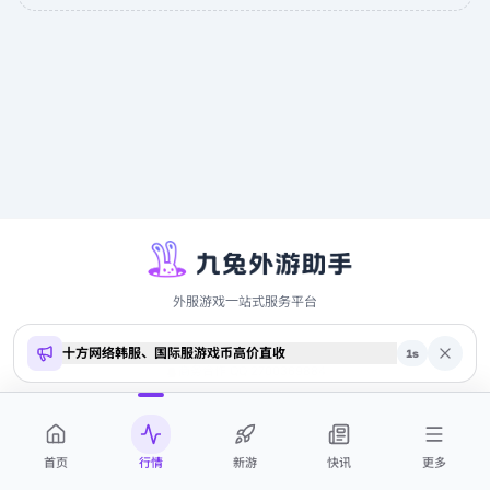
外服游戏一站式服务平台
十方网络韩服、国际服游戏币高价直收
Copyright ©
2026
9to.me · 本站内容仅供参考，不构成投资建议
1
s
商务合作 QQ 2700369884
首页
行情
新游
快讯
更多