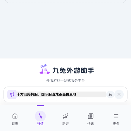
外服游戏一站式服务平台
十方网络韩服、国际服游戏币高价直收
Copyright ©
2026
9to.me · 本站内容仅供参考，不构成投资建议
1
s
商务合作 QQ 2700369884
首页
行情
新游
快讯
更多