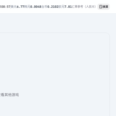
东
08:57
美元
6.77
韩元
0.0048
台币
0.2102
欧元
7.81
汇率参考（人民币）
换算
查看其他游戏