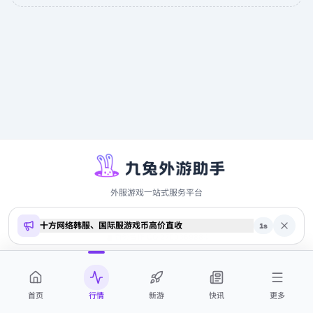
外服游戏一站式服务平台
十方网络韩服、国际服游戏币高价直收
Copyright ©
2026
9to.me · 本站内容仅供参考，不构成投资建议
1
s
商务合作 QQ 2700369884
首页
行情
新游
快讯
更多