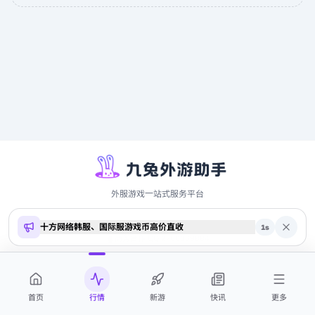
外服游戏一站式服务平台
十方网络韩服、国际服游戏币高价直收
Copyright ©
2026
9to.me · 本站内容仅供参考，不构成投资建议
1
s
商务合作 QQ 2700369884
首页
行情
新游
快讯
更多