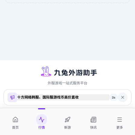
外服游戏一站式服务平台
十方网络韩服、国际服游戏币高价直收
Copyright ©
2026
9to.me · 本站内容仅供参考，不构成投资建议
2
s
商务合作 QQ 2700369884
首页
行情
新游
快讯
更多