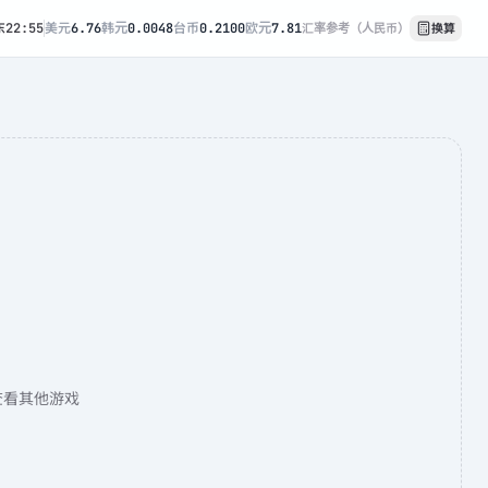
东
22:55
美元
6.76
韩元
0.0048
台币
0.2100
欧元
7.81
汇率参考（人民币）
换算
查看其他游戏